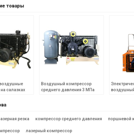
ие товары
 воздушные
Воздушный компрессор
Электриче
на салазках
среднего давления 3 МПа
воздушный
ессоры
Воздушные компрессоры
среднего д
ления
для тяжелых условий
для лазерн
ова
ипа
эксплуатации
азерная резка
компрессор среднего давления
поршневой 
мпрессор
лазерный компрессор