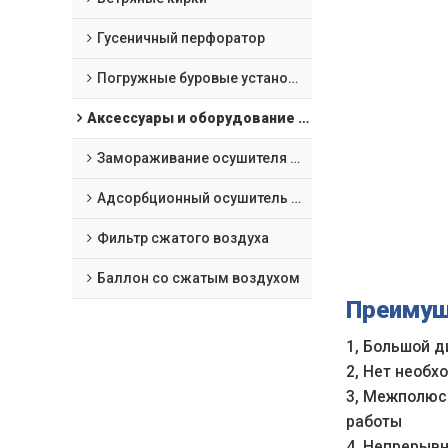
Гусеничный перфоратор
Погружные буровые установки "все в одном
Аксессуары и оборудование для обработки воздушных компрессоров
Замораживание осушителя сжатого воздуха
Адсорбционный осушитель сжатого воздуха
Фильтр сжатого воздуха
Баллон со сжатым воздухом
Преиму
1, Большой д
2, Нет необх
3, Межполюс
работы
4, Непрерыв