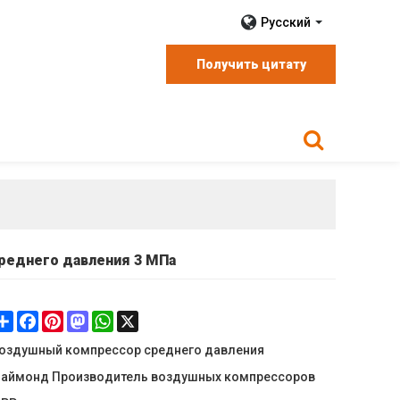
Русский
Получить цитату
реднего давления 3 МПа
Share
Facebook
Pinterest
Mastodon
WhatsApp
X
оздушный компрессор среднего давления
аймонд Производитель воздушных компрессоров