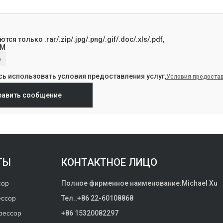
я только .rar/.zip/.jpg/.png/.gif/.doc/.xls/.pdf,
0M
р
сь использовать условия предоставления услуг,
Условия предостав
равить сообщение
ТЫ
КОНТАКТНОЕ ЛИЦО
сор
Полное фирменное наименование:
Michael Xu
ессор
Тел.:
+86 22-60108868
рессор
+86 15320082297