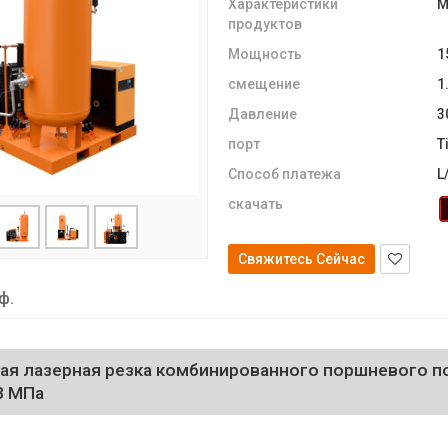
Характеристики
M
продуктов
Мощность
1
смещение
1
Давление
3
порт
T
Способ платежа
L
скачать
Свяжитесь Сейчас
ф.
ая лазерная резка комбинированного поршневого 
3 МПа