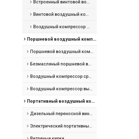
Встроенный винтовой воздушный компрессор 4 в 1
Винтовой воздушный компрессор с лазерной резкой
Воздушный компрессор VSD с постоянным магнитом масляного охлаждения
Поршневой воздушный компрессор
Поршневой воздушный компрессор
Безмасляный поршневой воздушный компрессор
Воздушный компрессор среднего давления
Воздушный компрессор высокого давления
Портативный воздушный компрессор и горнодобывающее оборудование
Дизельный переносной винтовой компрессор
Электрический портативный винтовой воздушный компрессор
Ветряные кирки