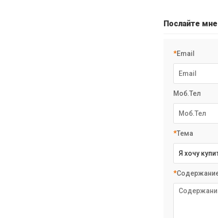
Послайте мне
*
Email
Моб.Тел
*
Тема
*
Содержани