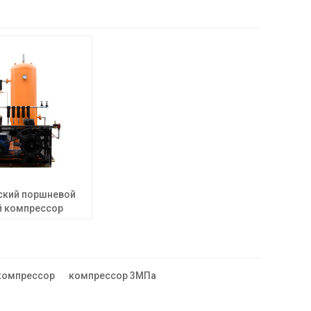
ский поршневой
 компрессор
авления 30 бар
ой резки
компрессор
компрессор 3МПа