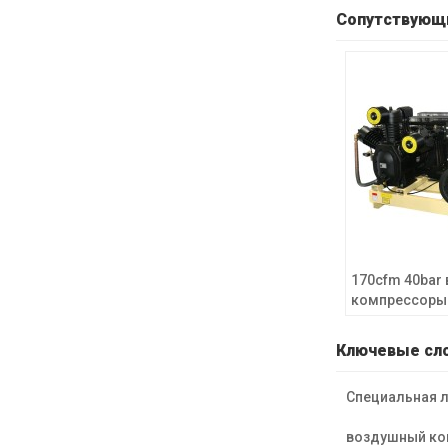
Сопутствующ
170cfm 40bar
компрессоры 
600psi компр
среднего дав
Ключевые сл
поршневого т
Специальная л
воздушный ко