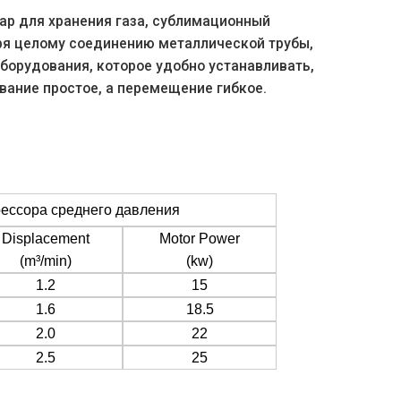
ар для хранения газа, сублимационный
ря целому соединению металлической трубы,
борудования, которое удобно устанавливать,
вание простое, а перемещение гибкое.
ессора среднего давления
Displacement
Motor Power
(m³/min)
(kw)
1.2
15
1.6
18.5
2.0
22
2.5
25