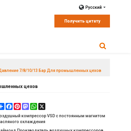
Русский
Получить цитату
 Давление 7/8/10/13 Бар Для промышленных цехов
мышленных цехов
Share
Facebook
Pinterest
Mastodon
WhatsApp
X
оздушный компрессор VSD с постоянным магнитом
асляного охлаждения
аймонд Производитель воздушных компрессоров