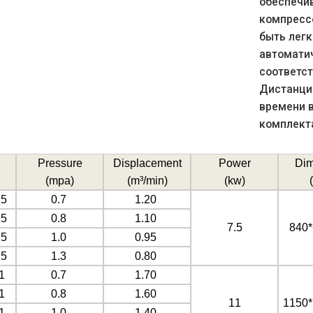
обеспечив
компресс
быть легк
автоматич
соответс
Дистанци
времени в
комплект
Pressure
Displacement
Power
Dim
(mpa)
(
m³/min)
(kw)
(
.5
0.7
1.20
.5
0.8
1.10
7.5
840*
.5
1.0
0.95
.5
1.3
0.80
1
0.7
1.70
1
0.8
1.60
11
1150*
1
1.0
1.40