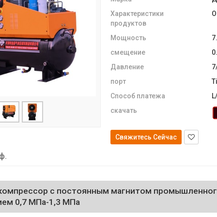
Характеристики
O
продуктов
Мощность
7
смещение
0
Давление
7
порт
T
Способ платежа
L
скачать
Свяжитесь Сейчас
ф.
компрессор с постоянным магнитом промышленного
ем 0,7 МПа-1,3 МПа