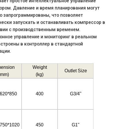
ает простое интеллектуальное управление
ором. Давление и время планирования могут
о запрограммированы, что позволяет
ески запускать и останавливать компрессор в
твии с производственным временем.
онное управление и мониторинг в реальном
строены в контроллер в стандартной
ации.
ension
Weight
Outlet Size
mm)
(
kg)
620*850
400
G3/4"
750*1020
450
G1"