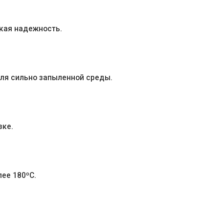
окая надежность.
для сильно запыленной среды.
зке.
ее 180ºC.