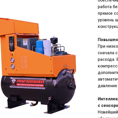
обеспечи
работа бе
прямое со
уровень ш
конструкц
Повышенн
При низк
сначала 
расхода. 
компрессо
дополнит
автоматич
давление 
Интеллек
с сенсор
Новейший