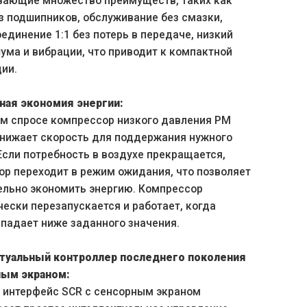
вающие множество преимуществ, таких как
з подшипников, обслуживание без смазки,
единение 1:1 без потерь в передаче, низкий
ума и вибрации, что приводит к компактной
ии.
ая экономия энергии:
ом спросе компрессор низкого давления PM
снижает скорость для поддержания нужного
Если потребность в воздухе прекращается,
р переходит в режим ожидания, что позволяет
ельно экономить энергию. Компрессор
ески перезапускается и работает, когда
падает ниже заданного значения.
туальный контроллер последнего поколения
ным экраном:
 интерфейс SCR с сенсорным экраном