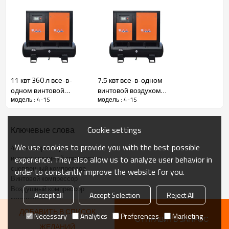
Описание технических
параметров продукта
4 в 1 интегрированный сцепленный воздушный
11 квт 360 л все-в-
7.5 квт все-в-одном
компрессор является одним из самых предпочтительных
одном винтовой
винтовой воздухом
решений для промышленных целей. Это идеальная
модель : 4-1S
модель : 4-1S
воздухом компрессор
компрессор с
сочетания различных элементов, включающих в себя
с воздушным
воздушным
простоту в монтаже, радикальные пользы и надежное
сушильником и
сушильником и
оборудование. Рассмотрим некоторые из преимуществ
Cookie settings
Ключевые слова
резервуаром
резервуаром 300 л
при использовании четырехвстроенного воздушного
We use cookies to provide you with the best possible
компрессора.
4 в 1 компрессор
интегрированный компрессор
experience. They also allow us to analyze user behavior in
Во-первых, четырехвстроенный воздушный компрессор
сцепленный компрессор
order to constantly improve the website for you.
Винтовой компрессор
имеет отличную эффективность. Насосы устанавливаются
Воздушный компрессор
в одном простом монтаже, а мощность, расход воздуха и
Accept all
Accept Selection
Reject All
компрессор
другие показатели могут быть настроены на базе
потребностей предприятия.
ДОБАВИТЬ В СПИСОК
Necessary
Analytics
Preferences
Marketing
ОТПРАВИТЬ ЗАПРОС
ЖЕЛАНИЙ