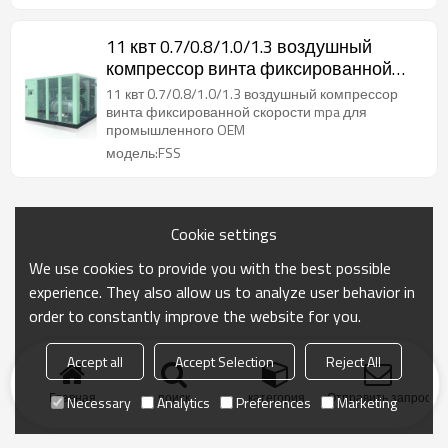
11 квт 0.7/0.8/1.0/1.3 воздушный
компрессор винта фиксированной
скорости mpa для промышленного
11 квт 0.7/0.8/1.0/1.3 воздушный компрессор
OEM
винта фиксированной скорости mpa для
промышленного OEM
модель:FSS
Cookie settings
We use cookies to provide you with the best possible
experience. They also allow us to analyze user behavior in
order to constantly improve the website for you.
Accept all
Accept Selection
Reject All
Главная
поиск
категория
Отправить запрос
Necessary
Analytics
Preferences
Marketing