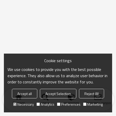
Cookie settings
We use cookies to provide you with the best possible
experience. They also allow us to analyze user behavior in
order to constantly improve the website for you.
Accept all
Accept Selection
Reject All
Главная
поиск
категория
Отправить запрос
Necessary
Analytics
Preferences
Marketing