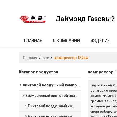
Даймонд Газовый к
ГЛАВНАЯ
О КОМПАНИИ
ИЗДЕЛИЕ
Главная
/
все
/
компрессор 132кw
Каталог продуктов
компрессор 
Винтовой воздушный компрессор
Jinjing Gas Ai
репутацию прои
Безмасляный винтовой воздушный компрессор
компании. Это 
промышленное,
Винтовой воздушный компрессор с водяной смазкой
которые делают
энергосберегаю
Винтовой воздушный компрессор сухого типа
установку Тиха