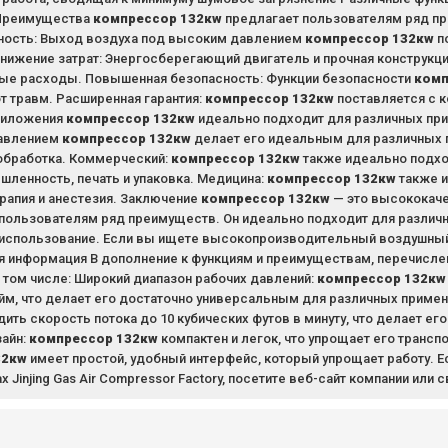
Преимущества
компрессор 132кw
предлагает пользователям ряд пр
ность: Выход воздуха под высоким давлением
компрессор 132кw
п
нижение затрат: Энергосберегающий двигатель и прочная конструкц
ые расходы. Повышенная безопасность: Функции безопасности
комп
т травм. Расширенная гарантия:
компрессор 132кw
поставляется с к
риложения
компрессор 132кw
идеально подходит для различных при
авлением
компрессор 132кw
делает его идеальным для различных п
обработка. Коммерческий:
компрессор 132кw
также идеально подхо
ленность, печать и упаковка. Медицина:
компрессор 132кw
также и
рапия и анестезия. Заключение
компрессор 132кw
— это высококач
пользователям ряд преимуществ. Он идеально подходит для различ
 использование. Если вы ищете высокопроизводительный воздушны
я информация В дополнение к функциям и преимуществам, перечисл
 том числе: Широкий диапазон рабочих давлений:
компрессор 132кw
м, что делает его достаточно универсальным для различных примен
ить скорость потока до 10 кубических футов в минуту, что делает 
айн:
компрессор 132кw
компактен и легок, что упрощает его трансп
32кw
имеет простой, удобный интерфейс, который упрощает работу. Е
х Jinjing Gas Air Compressor Factory, посетите веб-сайт компании ил