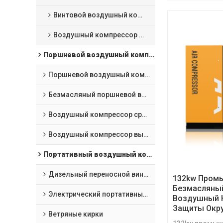
Винтовой воздушный компрессор с лазерной резкой
Воздушный компрессор VSD с постоянным магнитом масляного охлаждения
Поршневой воздушный компрессор
Поршневой воздушный компрессор
Безмасляный поршневой воздушный компрессор
Воздушный компрессор среднего давления
Воздушный компрессор высокого давления
Портативный воздушный компрессор и горнодобывающее оборудование
Дизельный переносной винтовой компрессор
132kw Пром
Безмасляный
Электрический портативный винтовой воздушный компрессор
Воздушный 
Защиты Окр
Ветряные кирки