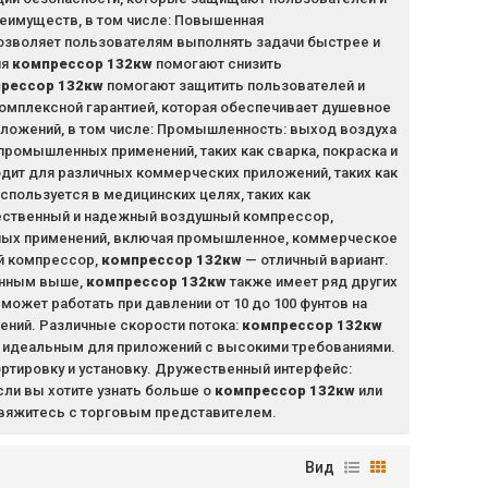
еимуществ, в том числе: Повышенная
озволяет пользователям выполнять задачи быстрее и
ия
компрессор 132кw
помогают снизить
рессор 132кw
помогают защитить пользователей и
омплексной гарантией, которая обеспечивает душевное
ложений, в том числе: Промышленность: выход воздуха
ромышленных применений, таких как сварка, покраска и
дит для различных коммерческих приложений, таких как
спользуется в медицинских целях, таких как
ественный и надежный воздушный компрессор,
ных применений, включая промышленное, коммерческое
й компрессор,
компрессор 132кw
— отличный вариант.
енным выше,
компрессор 132кw
также имеет ряд других
может работать при давлении от 10 до 100 фунтов на
ений. Различные скорости потока:
компрессор 132кw
его идеальным для приложений с высокими требованиями.
ортировку и установку. Дружественный интерфейс:
сли вы хотите узнать больше о
компрессор 132кw
или
и свяжитесь с торговым представителем.
Вид