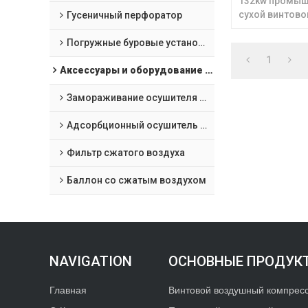
132kw промыш
сухой винтов
Гусеничный перфоратор
компрессор д
среды
Погружные буровые установки "все в одном
1
Аксессуары и оборудование для обработки воздушных компрессоров
Замораживание осушителя сжатого воздуха
Адсорбционный осушитель сжатого воздуха
Фильтр сжатого воздуха
Баллон со сжатым воздухом
ОСНОВНЫЕ ПРОДУК
Главная
Винтовой воздушный компрес