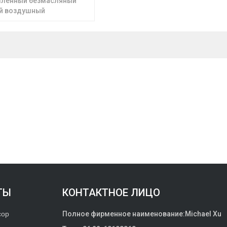
ленный безмасляный
ой воздушный
ля защиты окружающей
ТЫ
КОНТАКТНОЕ ЛИЦО
сор
Полное фирменное наименование:
Michael Xu