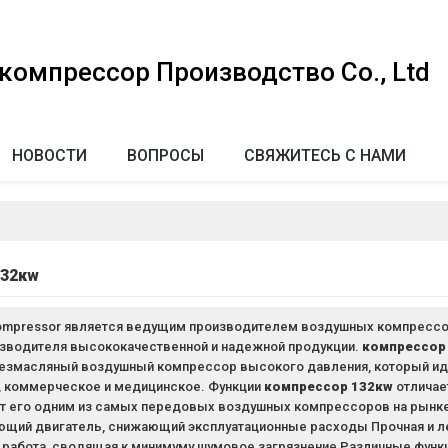
омпрессор Производство Co., Ltd
НОВОСТИ
ВОПРОСЫ
СВЯЖИТЕСЬ С НАМИ
132кw
r Compressor является ведущим производителем воздушных компрессор
зводителя высококачественной и надежной продукции.
компрессор
безмасляный воздушный компрессор высокого давления, который ид
 коммерческое и медицинское. Функции
компрессор 132кw
отличае
 его одним из самых передовых воздушных компрессоров на рынке
щий двигатель, снижающий эксплуатационные расходы Прочная и ле
я работа, сводящая к минимуму шумовое загрязнение Различные фун