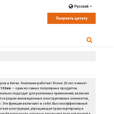
Русский
Получить цитату
ов в Китае. Компания работает более 20 лет и имеет
 132кw
— один из самых популярных продуктов
еально подходит для различных применений, включая
тся рядом инновационных конструктивных элементов,
. Эти функции включают в себя: Высокоэффективный
гкая конструкция, упрощающая транспортировку и
кции безопасности, которые защищают пользователей и