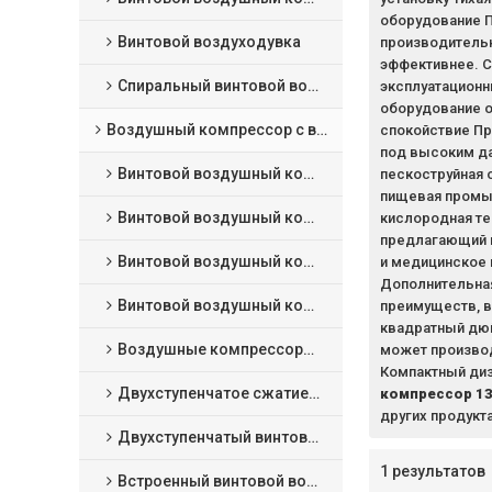
оборудование 
Винтовой воздуходувка
производитель
эффективнее. С
Спиральный винтовой воздушный компрессор
эксплуатационн
оборудование о
Воздушный компрессор с впрыском масла
спокойствие П
под высоким д
Винтовой воздушный компрессор с фиксированной скоростью
пескоструйная 
пищевая промыш
Винтовой воздушный компрессор VSD
кислородная те
предлагающий 
Винтовой воздушный компрессор с постоянным магнитом VSD
и медицинское
Дополнительна
Винтовой воздушный компрессор низкого давления
преимуществ, в
квадратный дюй
Воздушные компрессоры среднего давления
может производ
Компактный диз
Двухступенчатое сжатие фиксированная скорость винтовой воздушный компрессор
компрессор 1
других продукта
Двухступенчатый винтовой воздушный компрессор с постоянным магнитом VSD
1 результатов
Встроенный винтовой воздушный компрессор 4 в 1