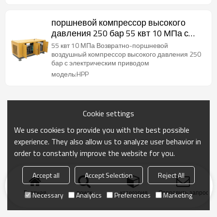
поршневой компрессор высокого
давления 250 бар 55 квт 10 МПа с
возвратно-поступательным
55 квт 10 МПа Возвратно-поршневой
движением
воздушный компрессор высокого давления 250
бар с электрическим приводом
модель:HPP
Cookie settings
We use cookies to provide you with the best possible
experience. They also allow us to analyze user behavior in
order to constantly improve the website for you.
Accept all
Accept Selection
Reject All
Главная
поиск
категория
Отправить запрос
Necessary
Analytics
Preferences
Marketing