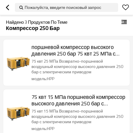
Пожалуйста, введите поисковый запрос
Найдено
3
Продуктов По Теме
Компрессор 250 Бар
поршневой компрессор высокого
давления 250 бар 75 квт 25 МПа с
возвратно-поступательным
75 квт 25 МПа Возвратно-поршневой
движением
воздушный компрессор высокого давления 250
бар с электрическим приводом
модель:HPP
75 квт 15 МПа поршневой компрессор
высокого давления 250 бар с
возвратно-поступательным
75 квт 15 МПа Возвратно-поршневой
движением
воздушный компрессор высокого давления 250
бар с электрическим приводом
модель:HPP