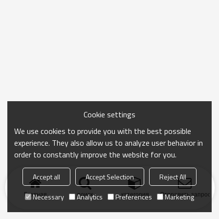
Cookie settings
We use cookies to provide you with the best possible
experience. They also allow us to analyze user behavior in
order to constantly improve the website for you.
Accept all
Accept Selection
Reject All
Главная
поиск
категория
Отправить запрос
Necessary
Analytics
Preferences
Marketing