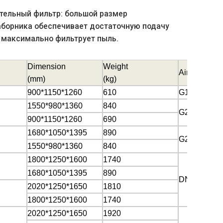
тельный фильтр: большой размер
аборника обеспечивает достаточную подачу
 максимально фильтрует пыль.
Dimension
Weight
Air Outlet
(mm)
(kg)
900*1150*1260
610
G1 1/2"
1550*980*1360
840
G2"
900*1150*1260
690
1680*1050*1395
890
G2"
1550*980*1360
840
1800*1250*1600
1740
1680*1050*1395
890
DN65
2020*1250*1650
1810
1800*1250*1600
1740
2020*1250*1650
1920