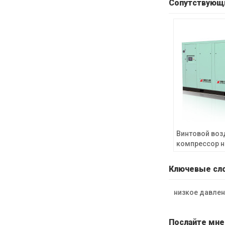
Сопутствующ
Винтовой во
компрессор н
давления мощ
с диапазоном
Ключевые сл
3/5/7/13 бар 
промышленны
низкое давле
Послайте мне