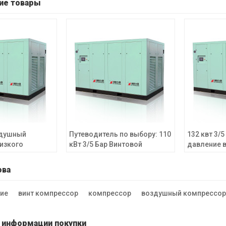
ие товары
здушный
Путеводитель по выбору: 110
132 квт 3/
изкого
кВт 3/5 Бар Винтовой
давление 
ностью 90 кВт
Воздушный Компрессор от
воздушный
 давления
JINJING для Промышленных
промышлен
ова
для
Цехов
х цехов.
ние
винт компрессор
компрессор
воздушный компрессор
 информации покупки