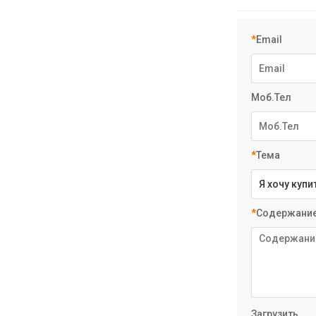
*
Email
Моб.Тел
*
Тема
*
Содержани
Загрузить