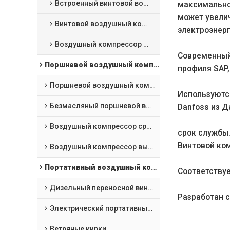
Встроенный винтовой воздушный компрессор 4 в 1
максимальное
может увелич
Винтовой воздушный компрессор с лазерной резкой
электроэнерг
Воздушный компрессор VSD с постоянным магнитом масляного охлаждения
Современный 
Поршневой воздушный компрессор
профиля SAP
Поршневой воздушный компрессор
Используются
Безмасляный поршневой воздушный компрессор
Danfoss из Д
Воздушный компрессор среднего давления
срок службы
Винтовой ко
Воздушный компрессор высокого давления
Портативный воздушный компрессор и горнодобывающее оборудование
Соответствуе
Дизельный переносной винтовой компрессор
Разработан с
Электрический портативный винтовой воздушный компрессор
Ветряные кирки