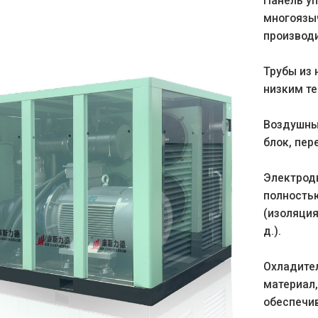
Панель уп
многоязы
производ
Трубы из
низким т
Воздушны
блок, пер
Электрод
полностью
(изоляция
д.).
Охладите
материал
обеспечи