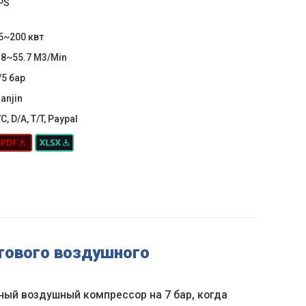
PS
5~200 квт
.8~55.7 M3/Min
/5 бар
ianjin
/C, D/A, T/T, Paypal
нтового воздушного
ный воздушный компрессор на 7 бар, когда