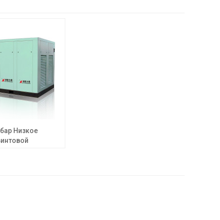
5 бар Низкое
винтовой
 компрессор Для
ных цехов.