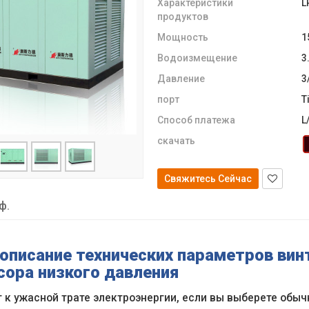
Характеристики
L
продуктов
Мощность
1
Водоизмещение
3
Давление
3
порт
T
Способ платежа
L
скачать
Свяжитесь Сейчас
ф.
 описание технических параметров ви
сора низкого давления
 к ужасной трате электроэнергии, если вы выберете обыч