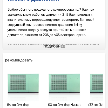
Выбор обычного воздушного компрессора на 7 бар при
максимальном рабочем давлении 2–5 бар приводит к
значительному перерасходу электроэнергии. Винтовой
воздушный компрессор низкого давления Jinjing
увеличивает подачу воздуха при той же мощности
двигателя, экономя от 20% до 50% электроэнергии.
Компрессор оснащён современным винтовым элементом
ПОДРОБНЕЕ
— оригинальным немецким винтовым блоком Jinjing с
усовершенствованной конструкцией профиля SAP и
рекомендовать
превосходными шведскими подшипниками SKF.
В устройстве используются всемирно известные
компоненты, такие как электроника Schneider (Франция) и
датчики давления Danfoss (Дания), что значительно
увеличивает срок службы компрессора.
Винтовой компрессор низкого давления Jinjing
соответствует стандартам CE, ISO9001 и сертификации
185 квт 3/5 бар
160 квт 3/5 бар Низкое
132 квт 3/5 
энергосбережения.