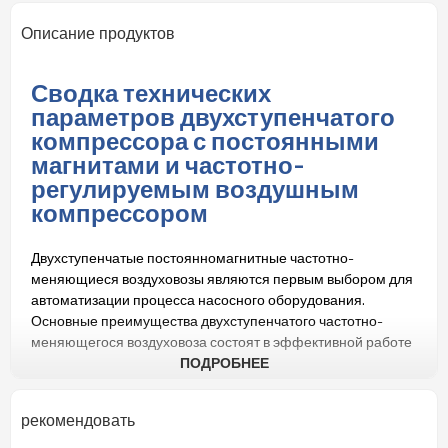
Описание продуктов
Сводка технических
параметров двухступенчатого
компрессора с постоянными
магнитами и частотно-
регулируемым воздушным
компрессором
Двухступенчатые постоянномагнитные частотно-
меняющиеся воздуховозы являются первым выбором для
автоматизации процесса насосного оборудования.
Основные преимущества двухступенчатого частотно-
меняющегося воздуховоза состоят в эффективной работе
и надежности.
ПОДРОБНЕЕ
В первой ступени воздуховоза применяется электрический
рекомендовать
двигатель, чтобы привести воздух до нужного давления.
Затем этот давленный воздух передается во вторую