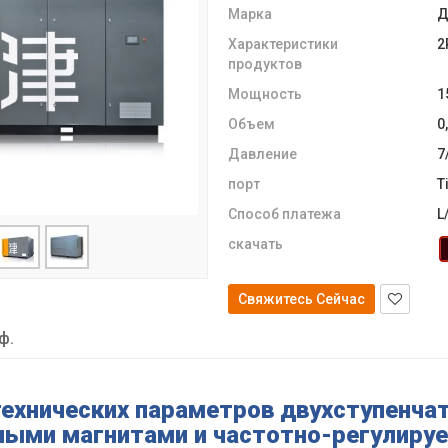
Марка
Д
Характеристики
2
продуктов
Мощность
1
Объем
0
Давление
7
порт
T
Способ платежа
L
скачать
Свяжитесь Сейчас
ф.
технических параметров двухступенча
ными магнитами и частотно-регулир