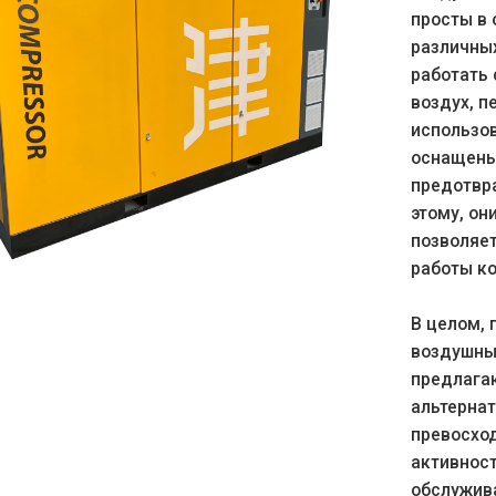
просты в 
различны
работать 
воздух, п
использо
оснащены 
предотвра
этому, он
позволяет
работы к
В целом,
воздушны
предлага
альтерна
превосхо
активност
обслужив