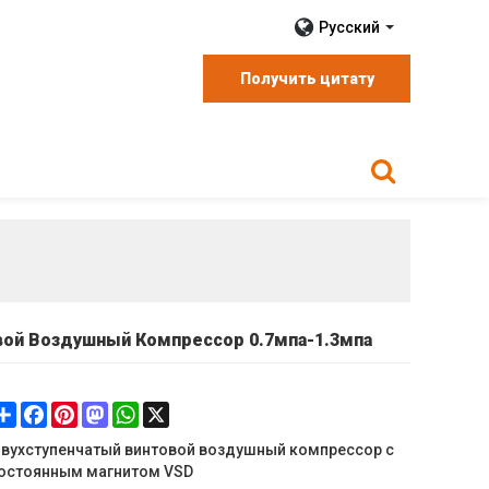
Русский
Получить цитату
вой Воздушный Компрессор 0.7мпа-1.3мпа
Share
Facebook
Pinterest
Mastodon
WhatsApp
X
вухступенчатый винтовой воздушный компрессор с
остоянным магнитом VSD