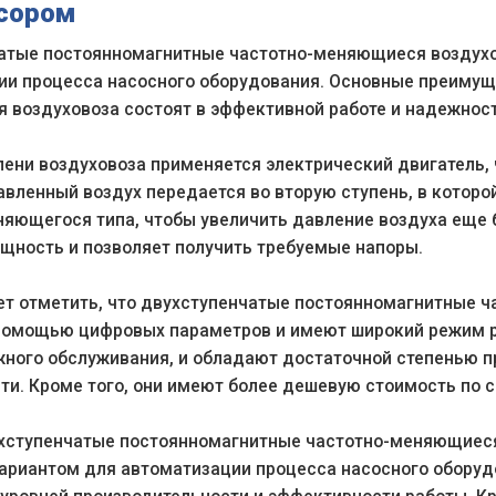
сором
атые постоянномагнитные частотно-меняющиеся воздух
ии процесса насосного оборудования. Основные преимущ
 воздуховоза состоят в эффективной работе и надежнос
пени воздуховоза применяется электрический двигатель, 
авленный воздух передается во вторую ступень, в котор
яющегося типа, чтобы увеличить давление воздуха еще б
щность и позволяет получить требуемые напоры.
ет отметить, что двухступенчатые постоянномагнитные 
помощью цифровых параметров и имеют широкий режим ра
жного обслуживания, и обладают достаточной степенью п
и. Кроме того, они имеют более дешевую стоимость по 
ухступенчатые постоянномагнитные частотно-меняющиес
ариантом для автоматизации процесса насосного оборудо