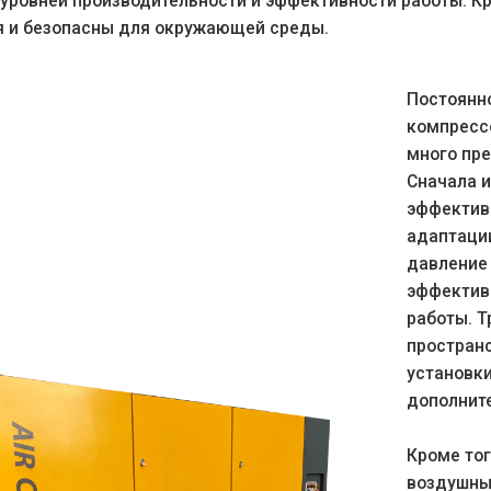
уровней производительности и эффективности работы. Кр
я и безопасны для окружающей среды.
Постоянн
компресс
много пр
Сначала и
эффектив
адаптации
давление 
эффектив
работы. Т
пространс
установк
дополнит
Кроме то
воздушны