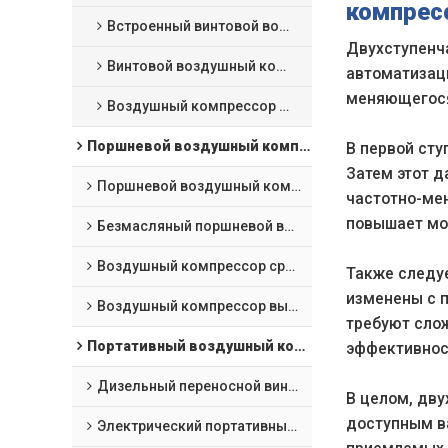
компрес
Встроенный винтовой воздушный компрессор 4 в 1
Двухступенч
Винтовой воздушный компрессор с лазерной резкой
автоматизац
меняющегося
Воздушный компрессор VSD с постоянным магнитом масляного охлаждения
Поршневой воздушный компрессор
В первой сту
Затем этот д
Поршневой воздушный компрессор
частотно-мен
повышает мо
Безмасляный поршневой воздушный компрессор
Воздушный компрессор среднего давления
Также следу
изменены с 
Воздушный компрессор высокого давления
требуют сло
Портативный воздушный компрессор и горнодобывающее оборудование
эффективност
Дизельный переносной винтовой компрессор
В целом, дв
доступным в
Электрический портативный винтовой воздушный компрессор