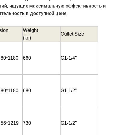
тий, ищущих максимальную эффективность и
тельность в доступной цене.
sion
Weight
Outlet Size
(
kg)
780*1180
660
G1-1/4"
780*1180
680
G1-1/2"
956*1219
730
G1-1/2"