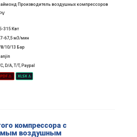
аймонд Производитель воздушных компрессоров
PV
5-315 Квт
,7-67,5 м3/мин
/8/10/13 Бар
ianjin
/C, D/A, T/T, Paypal
того компрессора с
уемым воздушным