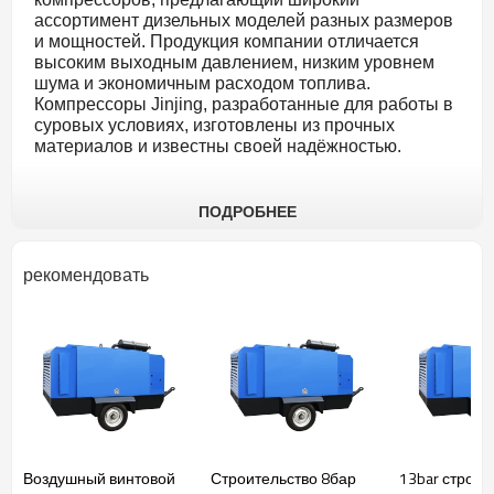
ассортимент дизельных моделей разных размеров
и мощностей. Продукция компании отличается
высоким выходным давлением, низким уровнем
шума и экономичным расходом топлива.
Компрессоры Jinjing, разработанные для работы в
суровых условиях, изготовлены из прочных
материалов и известны своей надёжностью.
ПОДРОБНЕЕ
1. Компактная конструкция и малый вес: Портативный
дизельный воздушный компрессор Jinjing отличается
рекомендовать
исключительной компактностью и лёгкостью. Его
эргономичный дизайн обеспечивает простоту
перемещения и транспортировки, что делает его
идеальным решением для использования в ограниченных
пространствах или на объектах с затруднённым доступом.
Благодаря компактным размерам компрессор Jinjing можно
разместить практически в любом месте, не занимая много
пространства.
Воздушный винтовой
Строительство 8бар
13bar строит