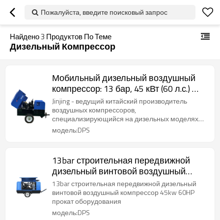
Пожалуйста, введите поисковый запрос
Найдено
3
Продуктов По Теме
Дизельный Компрессор
Мобильный дизельный воздушный
компрессор: 13 бар, 45 кВт (60 л.с.) —
идеальное решение для
Jinjing - ведущий китайский производитель
строительных работ и проката
воздушных компрессоров,
специализирующийся на дизельных моделях
оборудования
различной мощности и габаритов.
модель:DPS
Отличительными чертами продукции Jinjing
являются высокое рабочее давление, тихая
работа и оптимизированное потребление
13bar строительная передвижной
топлива. Созданные для эксплуатации в
дизельный винтовой воздушный
экстремальных условиях, компрессоры Jinjing
изготавливаются из высокопрочных
компрессор 45kw 60HP прокат
13bar строительная передвижной дизельный
материалов, гарантирующих их долговечность.
оборудования
винтовой воздушный компрессор 45kw 60HP
прокат оборудования
модель:DPS