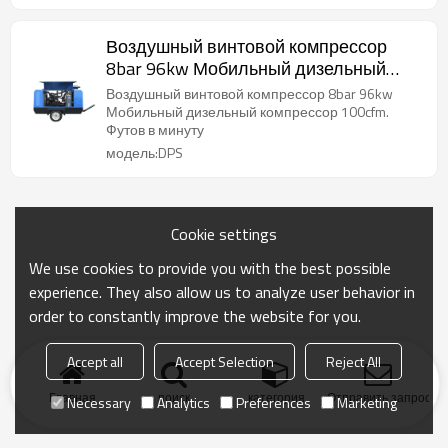
Воздушный винтовой компрессор
8bar 96kw Мобильный дизельный
компрессор 100cfm. Футов в минуту
Воздушный винтовой компрессор 8bar 96kw
Мобильный дизельный компрессор 100cfm.
Футов в минуту
модель:DPS
Cookie settings
We use cookies to provide you with the best possible
experience. They also allow us to analyze user behavior in
order to constantly improve the website for you.
Accept all
Accept Selection
Reject All
Главная
поиск
категория
Отправить запрос
Necessary
Analytics
Preferences
Marketing