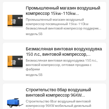
Промышленный магазин воздушный
компрессор 15kw-110kw
безмасляный винтовой компрессор
Промышленный магазин воздушный
поддержка OEM
компрессор посвященный 15kw-110kw
безмасляный винтовой компрессор поддержка
OEM
модель:SB
Безмасляная винтовая воздуходувка
150 л.с., винтовой компрессор,
оптовая продажа с фабрики
Безмасляная винтовая воздуходувка 150 л.с.,
винтовой компрессор, оптовая продажа с
фабрики
модель:SB
Строительство 8бар воздушный
винтовой компрессор 96KW
мобильный дизельный 100cfm
Строительство 8bar воздушный винтовой
компрессор
компрессор 96KW мобильный дизельный