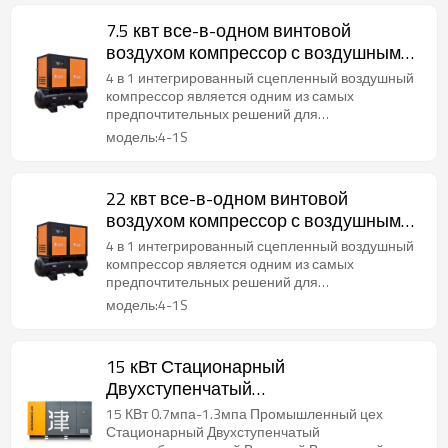
7.5 квт все-в-одном винтовой
воздухом компрессор с воздушным
сушильником и резервуаром 300 л
4 в 1 интегрированный сцепленный воздушный
компрессор является одним из самых
предпочтительных решений для
промышленных целей.
модель:4-1S
22 квт все-в-одном винтовой
воздухом компрессор с воздушным
сушильником и резервуаром 500 л
4 в 1 интегрированный сцепленный воздушный
компрессор является одним из самых
предпочтительных решений для
промышленных целей.
модель:4-1S
15 кВт Стационарный
Двухступенчатый
энергосберегающий Винтовой
15 КВт 0.7мпа-1.3мпа Промышленный цех
Воздушный Компрессор
Стационарный Двухступенчатый