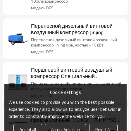
100cfm компрессор
модель:DPS
Переносной дизельный винтовой
воздушный компрессор Jinjing
мощностью 410 кВт
Переносной дизельный винтовой воздушный
компрессор jinjing мощностью 410 кВт
модель:DPS
Поршневой винтовой воздушный
компрессор Специальный
рефрижераторный осушитель
Производитель рефрижераторных осушителей
Поддержка OEM
воздуха для компрессоров
Cookie settings
модель:JJAC
We use cookies to provide you with the best possible
experience. They also allow us to analyze user behavior in
Винтовой компрессор
order to constantly improve the website for you.
промышленный 132 кВт 175HP VSD
инверторный компрессор
Компрессор винтовой воздуходувки китайский
Accept all
Accept Selection
Reject All