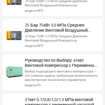
Компрессор
25 Бар 90кВт 2.5 МПа Среднее Давление
Винтовой Воздушный Компрессор
модель:MPS
25 Бар 75кВт 3.0 МПа Среднее
Давление Винтовой Воздушный
Компрессор
25 Бар 75кВт 3.0 МПа Среднее Давление
Винтовой Воздушный Компрессор
модель:MPS
Руководство по Выбору: 45квт
Винтовой Компрессор с Переменной
Частотой VSD
Выбор подходящего винтового компрессора –
это сложная задача, требующая внимательного
рассмотрения технических параметров.
модель:PV
37квт 0,7/0,8/1,0/1,3 МПа винтовой
компрессор с переменной частотой